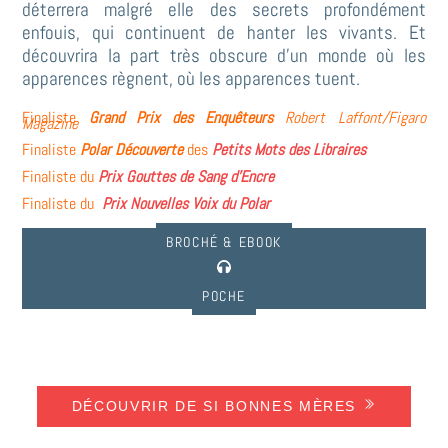
déterrera malgré elle des secrets profondément
enfouis, qui continuent de hanter les vivants. Et
découvrira la part très obscure d’un monde où les
apparences règnent, où les apparences tuent.
Finaliste
Grand Prix des Enquêteurs
Robert Laffont/Figaro
Magazine
Finaliste
Polar Découverte
des
Petits Mots des Libraires
Finaliste du
Prix Gouttes de Sang d’Encre
Finaliste du
Prix Nouvelles Voix du Polar
BROCHÉ & EBOOK
POCHE
DÉCOUVRIR DE SI BONNES MÈRES