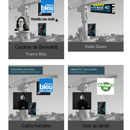
Radio Dunes
Caroline de Benedetti
France Bleu
Cathy Kerzeho
Tous au poste