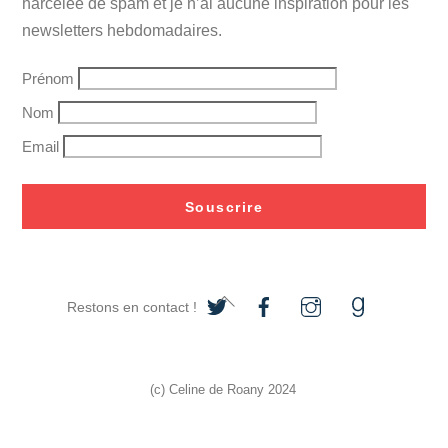
harcelée de spam et je n’ai aucune inspiration pour les
newsletters hebdomadaires.
Prénom
Nom
Email
Souscrire
Back
Restons en contact !
To
Top
(c) Celine de Roany 2024